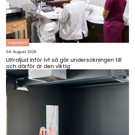
inspiration
04. August 2026
Ultraljud inför ivf så går undersökningen till
och därför är den viktig