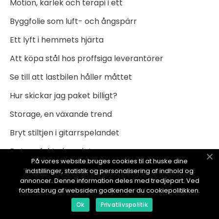
Motion, kärlek och terapi i ett
Byggfolie som luft- och ångspärr
Ett lyft i hemmets hjärta
Att köpa stål hos proffsiga leverantörer
Se till att lastbilen håller måttet
Hur skickar jag paket billigt?
Storage, en växande trend
Bryt stiltjen i gitarrspelandet
Det perfekta leendet
På vores website bruges cookies til at huske dine
Vågar för alla tillfällen
indstillinger, statistik og personalisering af indhold og
annoncer. Denne information deles med tredjepart. Ved
Rent vatten i Norrtälje
fortsat brug af websiden godkender du cookiepolitikken.
Ok
Privatlivspolitik
Färdigt gräs