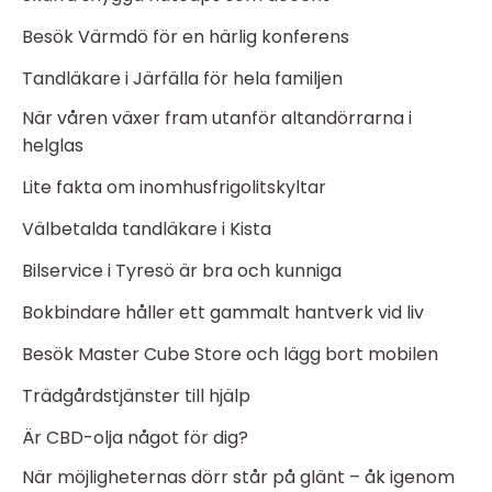
Besök Värmdö för en härlig konferens
Tandläkare i Järfälla för hela familjen
När våren växer fram utanför altandörrarna i
helglas
Lite fakta om inomhusfrigolitskyltar
Välbetalda tandläkare i Kista
Bilservice i Tyresö är bra och kunniga
Bokbindare håller ett gammalt hantverk vid liv
Besök Master Cube Store och lägg bort mobilen
Trädgårdstjänster till hjälp
Är CBD-olja något för dig?
När möjligheternas dörr står på glänt – åk igenom