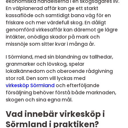
ekonomiska händelserna i en skogsägares liv.
En välplanerad affär kan ge ett starkt
kassaflöde och samtidigt bana väg för en
friskare och mer värdefull skog. En dåligt
genomförd virkesaffär kan däremot ge lägre
intäkter, onödiga skador på mark och
missnöje som sitter kvar i många år.
I Sörmland, med sin blandning av tallhedar,
granmarker och lövskog, spelar
lokalkännedom och oberoende rådgivning
stor roll. Den som vill lyckas med
virkesköp Sörmland
och efterföljande
försäljning behöver förstå både marknaden,
skogen och sina egna mål.
Vad innebär virkesköp i
Sörmland i praktiken?