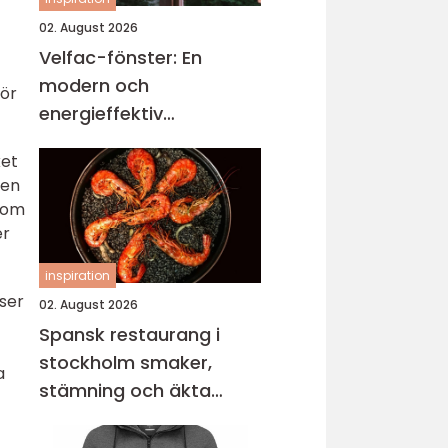
02. August 2026
Velfac-fönster: En
modern och
för
energieffektiv
fönsterlösning
ket
den
 som
er
inspiration
rser
02. August 2026
Spansk restaurang i
stockholm smaker,
a
stämning och äkta
gemenskap