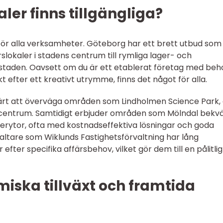
aler finns tillgängliga?
e för alla verksamheter. Göteborg har ett brett utbud som
lokaler i stadens centrum till rymliga lager- och
 staden. Oavsett om du är ett etablerat företag med beh
t efter ett kreativt utrymme, finns det något för alla.
värt att överväga områden som Lindholmen Science Park,
 centrum. Samtidigt erbjuder områden som Mölndal bekv
agerytor, ofta med kostnadseffektiva lösningar och goda
ltare som Wiklunds Fastighetsförvaltning har lång
efter specifika affärsbehov, vilket gör dem till en pålitlig
iska tillväxt och framtida