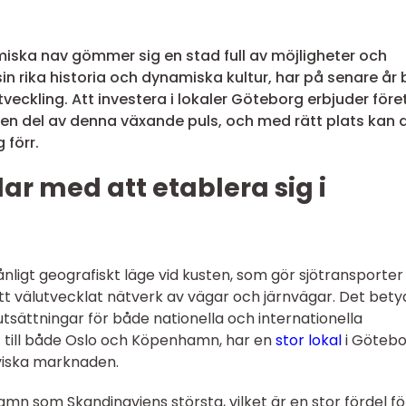
miska nav gömmer sig en stad full av möjligheter och
n rika historia och dynamiska kultur, har på senare år b
tveckling. Att investera i lokaler Göteborg erbjuder för
i en del av denna växande puls, och med rätt plats kan 
 förr.
ar med att etablera sig i
nligt geografiskt läge vid kusten, som gör sjötransporter
ett välutvecklat nätverk av vägar och järnvägar. Det bety
tsättningar för både nationella och internationella
 till både Oslo och Köpenhamn, har en
stor lokal
i Göteb
aviska marknaden.
 som Skandinaviens största, vilket är en stor fördel fö