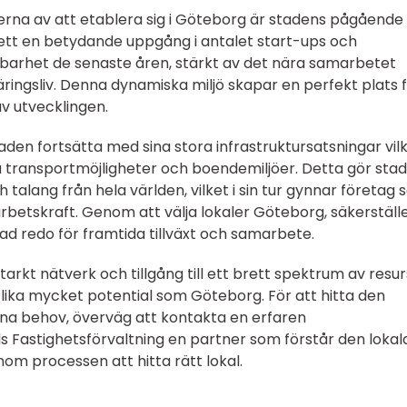
terna av att etablera sig i Göteborg är stadens pågående
sett en betydande uppgång i antalet start-ups och
lbarhet de senaste åren, stärkt av det nära samarbetet
ringsliv. Denna dynamiska miljö skapar en perfekt plats 
av utvecklingen.
en fortsätta med sina stora infrastruktursatsningar vil
a transportmöjligheter och boendemiljöer. Detta gör sta
 talang från hela världen, vilket i sin tur gynnar företag
betskraft. Genom att välja lokaler Göteborg, säkerställ
stad redo för framtida tillväxt och samarbete.
tarkt nätverk och tillgång till ett brett spektrum av resu
 lika mycket potential som Göteborg. För att hitta den
na behov, överväg att kontakta en erfaren
s Fastighetsförvaltning en partner som förstår den lokal
m processen att hitta rätt lokal.