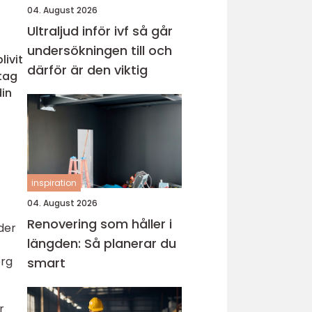
04. August 2026
Ultraljud inför ivf så går
undersökningen till och
livit
därför är den viktig
etag
din
inspiration
04. August 2026
Renovering som håller i
der
längden: Så planerar du
org
smart
r