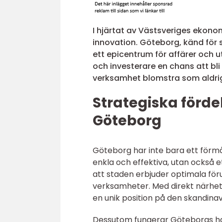
I hjärtat av Västsveriges ekono
innovation. Göteborg, känd för si
ett epicentrum för affärer och u
och investerare en chans att bl
verksamhet blomstra som aldrig
Strategiska fördel
Göteborg
Göteborg har inte bara ett förmå
enkla och effektiva, utan också 
att staden erbjuder optimala föru
verksamheter. Med direkt närhet
en unik position på den skandin
Dessutom fungerar Göteborgs hamn