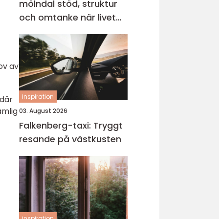
mölndal stöd, struktur
och omtanke när livet
vänder
ov av
inspiration
 där
ämlig
03. August 2026
Falkenberg-taxi: Tryggt
resande på västkusten
inspiration