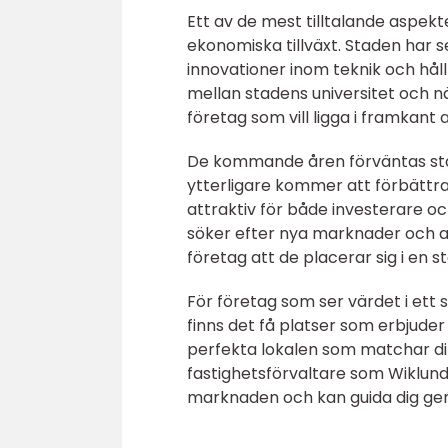
Ett av de mest tilltalande aspek
ekonomiska tillväxt. Staden har 
innovationer inom teknik och hål
mellan stadens universitet och nä
företag som vill ligga i framkant 
De kommande åren förväntas stad
ytterligare kommer att förbättr
attraktiv för både investerare och
söker efter nya marknader och ar
företag att de placerar sig i en 
För företag som ser värdet i ett s
finns det få platser som erbjuder
perfekta lokalen som matchar di
fastighetsförvaltare som Wiklund
marknaden och kan guida dig geno