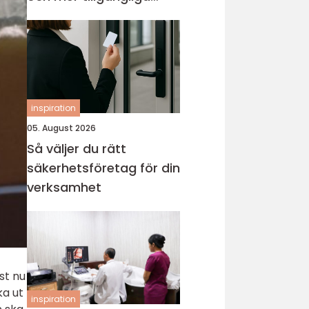
entréer
inspiration
05. August 2026
Så väljer du rätt
säkerhetsföretag för din
verksamhet
st nu
ka ut
inspiration