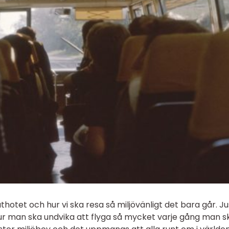
otet och hur vi ska resa så miljövänligt det bara går. Ju
ur man ska undvika att flyga så mycket varje gång man s