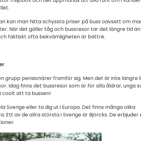
stor miljöbov och det uppmanas att alla runt om i världe
let.
san kan man hitta schyssta priser på buss oavsett om ma
er. När det gäller tåg och bussresor tar det längre tid ä
och faktiskt ofta bekvämligheten är bättre.
er
 grupp pensionärer framför sig. Men det är inte längre 
r. Idag finns det bussresor som är för alla åldrar, unga 
li coolt att ta bussen!
a Sverige eller ta dig ut i Europa. Det finns många olika
 Ett av de allra största i Sverige är Björcks. De erbjuder
tioner.