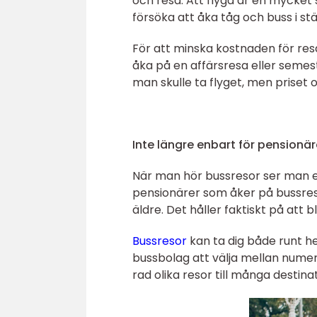
och resa. Att flyga är en mycket 
försöka att åka tåg och buss i stäl
För att minska kostnaden för re
åka på en affärsresa eller semest
man skulle ta flyget, men priset 
Inte längre enbart för pensionär
När man hör bussresor ser man en
pensionärer som åker på bussreso
äldre. Det håller faktiskt på att b
Bussresor
kan ta dig både runt hel
bussbolag att välja mellan numera.
rad olika resor till många destina