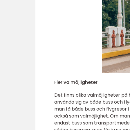
Fler valmöjligheter
Det finns olika valmöjligheter på
använda sig av både buss och flyg
man få både buss och flygresor i 
också som valmöjlighet. Om man ä
endast buss som transportmedel is
sådan bussresa, man får ju se m