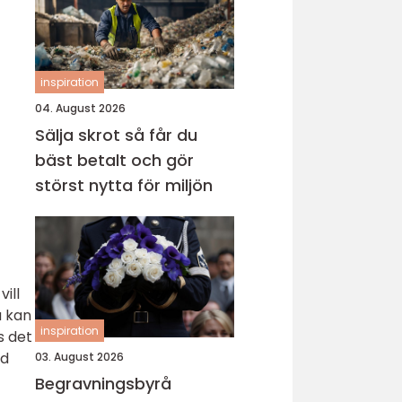
inspiration
04. August 2026
Sälja skrot så får du
bäst betalt och gör
störst nytta för miljön
ill
å kan
inspiration
s det
ed
03. August 2026
Begravningsbyrå