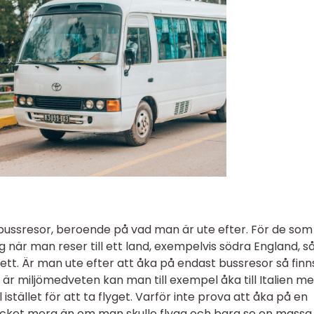
 bussresor, beroende på vad man är ute efter. För de som v
 när man reser till ett land, exempelvis södra England, s
ett. Är man ute efter att åka på endast bussresor så finn
r miljömedveten kan man till exempel åka till Italien m
tället för att ta flyget. Varför inte prova att åka på en
ycket mera än om man skulle flyga och bara se en massa