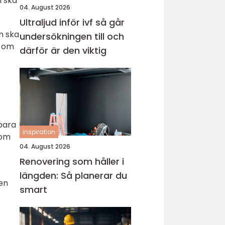
n ska
04. August 2026
Ultraljud inför ivf så går
n ska
undersökningen till och
n om
därför är den viktig
bara
inspiration
som
04. August 2026
Renovering som håller i
längden: Så planerar du
 en
smart