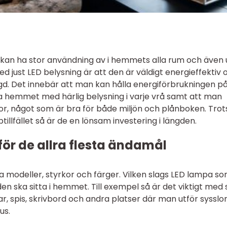
kan ha stor användning av i hemmets alla rum och även u
 just LED belysning är att den är väldigt energieffektiv 
ngd. Det innebär att man kan hålla energiförbrukningen p
lla hemmet med härlig belysning i varje vrå samt att man
or, något som är bra för både miljön och plånboken. Trot
illfället så är de en lönsam investering i längden.
för de allra flesta ändamål
 modeller, styrkor och färger. Vilken slags LED lampa s
den ska sitta i hemmet. Till exempel så är det viktigt med 
r, spis, skrivbord och andra platser där man utför sysslor
us.