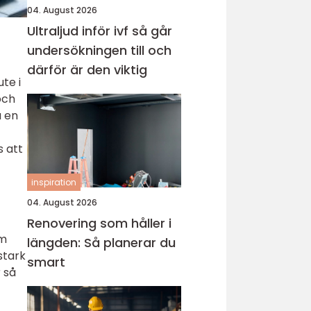
04. August 2026
Ultraljud inför ivf så går
undersökningen till och
därför är den viktig
te i
och
å en
s att
inspiration
04. August 2026
Renovering som håller i
om
längden: Så planerar du
stark
smart
 så