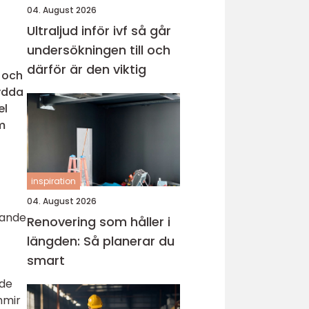
04. August 2026
Ultraljud inför ivf så går
undersökningen till och
därför är den viktig
a och
kydda
el
m
inspiration
04. August 2026
rande
Renovering som håller i
längden: Så planerar du
smart
ade
hmir