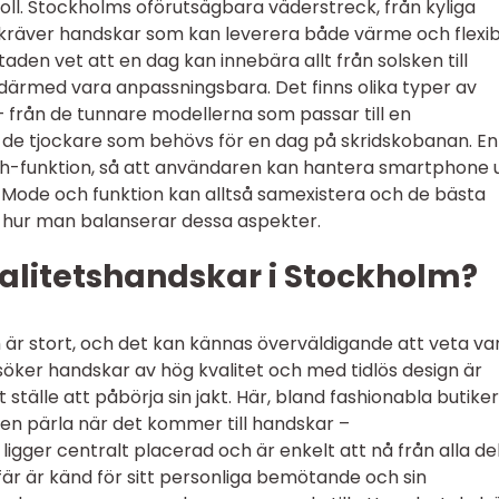
 roll. Stockholms oförutsägbara väderstreck, från kyliga
, kräver handskar som kan leverera både värme och flexibi
aden vet att en dag kan innebära allt från solsken till
därmed vara anpassningsbara. Det finns olika typer av
 från de tunnare modellerna som passar till en
 de tjockare som behövs för en dag på skridskobanan. En
h-funktion, så att användaren kan hantera smartphone 
 Mode och funktion kan alltså samexistera och de bästa
 hur man balanserar dessa aspekter.
alitetshandskar i Stockholm?
är stort, och det kan kännas överväldigande att veta va
söker handskar av hög kvalitet och med tidlös design är
tälle att påbörja sin jakt. Här, bland fashionabla butike
 en pärla när det kommer till handskar –
igger centralt placerad och är enkelt att nå från alla de
r är känd för sitt personliga bemötande och sin