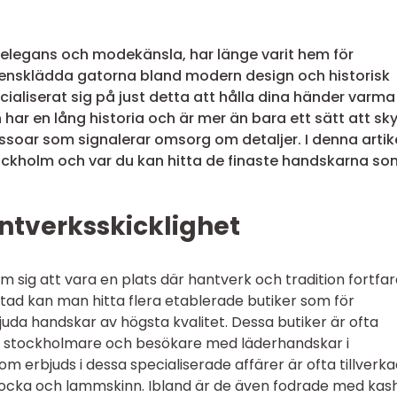
 elegans och modekänsla, har länge varit hem för
stensklädda gatorna bland modern design och historisk
ecialiserat sig på just detta att hålla dina händer varm
 har en lång historia och är mer än bara ett sätt att s
soar som signalerar omsorg om detaljer. I denna artik
tockholm och var du kan hitta de finaste handskarna so
antverksskicklighet
m sig att vara en plats där hantverk och tradition fortfa
udstad kan man hitta flera etablerade butiker som för
uda handskar av högsta kvalitet. Dessa butiker är ofta
e stockholmare och besökare med läderhandskar i
 erbjuds i dessa specialiserade affärer är ofta tillverk
ocka och lammskinn. Ibland är de även fodrade med kas