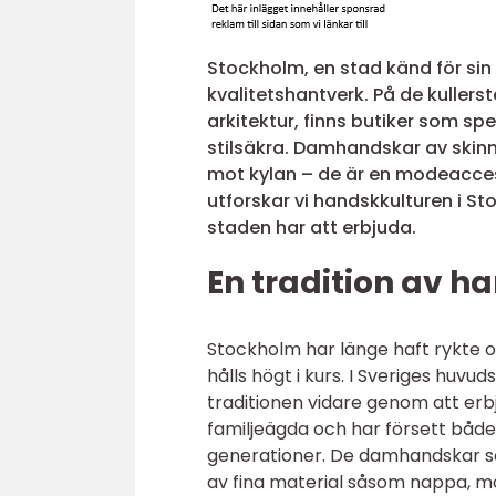
Stockholm, en stad känd för sin
kvalitetshantverk. På de kuller
arkitektur, finns butiker som sp
stilsäkra. Damhandskar av skinn
mot kylan – de är en modeacces
utforskar vi handskkulturen i S
staden har att erbjuda.
En tradition av h
Stockholm har länge haft rykte o
hålls högt i kurs. I Sveriges huv
traditionen vidare genom att erbj
familjeägda och har försett båd
generationer. De damhandskar som
av fina material såsom nappa, m