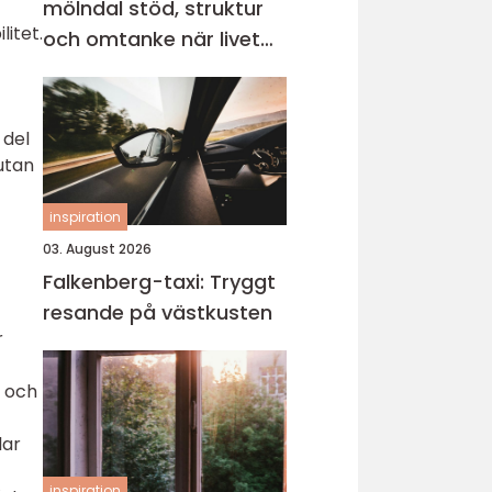
mölndal stöd, struktur
litet.
och omtanke när livet
vänder
 del
utan
inspiration
03. August 2026
Falkenberg-taxi: Tryggt
resande på västkusten
r
r och
lar
inspiration