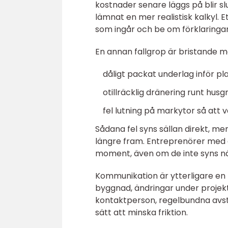
kostnader senare läggs på blir s
lämnat en mer realistisk kalkyl. E
som ingår och be om förklaringar
En annan fallgrop är bristande m
dåligt packat underlag inför p
otillräcklig dränering runt husg
fel lutning på markytor så att 
Sådana fel syns sällan direkt, me
längre fram. Entreprenörer med 
moment, även om de inte syns när 
Kommunikation är ytterligare en kri
byggnad, ändringar under projekte
kontaktperson, regelbundna avstä
sätt att minska friktion.