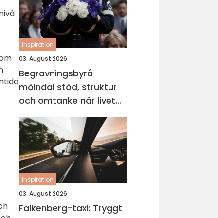
nivå
inspiration
nom
03. August 2026
n
Begravningsbyrå
mtida
mölndal stöd, struktur
och omtanke när livet
vänder
inspiration
03. August 2026
och
Falkenberg-taxi: Tryggt
och