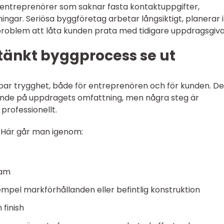
r entreprenörer som saknar fasta kontaktuppgifter,
ingar. Seriösa byggföretag arbetar långsiktigt, planerar 
 problem att låta kunden prata med tidigare uppdragsgiva
änkt byggprocess se ut
ar trygghet, både för entreprenören och för kunden. D
ende på uppdragets omfattning, men några steg är
rofessionellt.
. Här går man igenom:
ram
exempel markförhållanden eller befintlig konstruktion
 finish