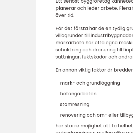
Ett seriöst byggföretag kännetec
planerar och leder arbete. Fler
över tid.
För det första har de en tydlig 
villagrunder till industribyggna
markarbete har ofta egna maskine
schaktning och dränering till fin
sättningar, fuktskador och andra
En annan viktig faktor är bredden
mark- och grundläggning
betongarbeten
stomresning
renovering och om- eller tillb
har större möjlighet att ta helhe
gränsdragningen mellan olika mom