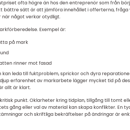
lutpriset ofta högre än hos den entreprenör som från bör
tt bättre sätt är att jämföra innehållet i offerterna, fråga
 när något verkar otydligt.
arkförberedelse. Exempel är:
latta på mark
rund
vatten rinner mot fasad
n kan leda till fuktproblem, sprickor och dyra reparatione
djup erfarenhet av markarbete lägger mycket tid på de
allt är klart.
tisk punkt. Oklarheter kring tidplan, tillgång till tomt ell
ts gång eller val av material kan skapa konflikter. En tyd
mningar och skriftliga bekräftelser på ändringar är enk