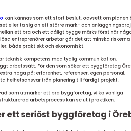
ro
kan kännas som ett stort beslut, oavsett om planen 
uset eller ta sig an ett större mark- och anläggningsproj
ellan ett bra och ett dåligt bygge märks först när någ
riösa entreprenörer arbetar går det att minska riskerna
åller, både praktiskt och ekonomiskt.
ar teknisk kompetens med tydlig kommunikation,
tryggt arbetssätt. För den som söker ett byggföretag Ör
ta extra noga på: erfarenhet, referenser, egen personal,
helhetsansvar från planering till färdigt projekt.
ad som utmärker ett bra byggföretag, vilka vanliga
strukturerad arbetsprocess kan se ut i praktiken.
ett seriöst byggföretag i Öre