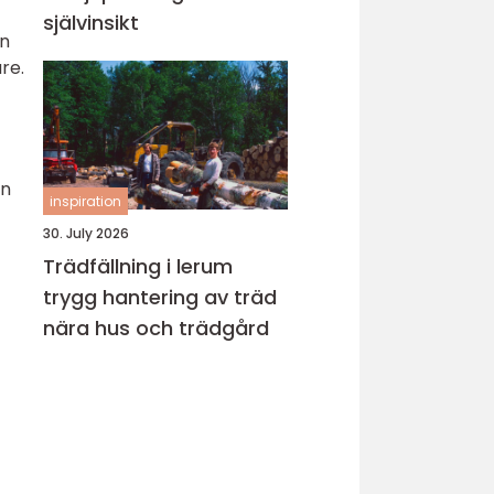
självinsikt
in
re.
en
inspiration
30. July 2026
Trädfällning i lerum
trygg hantering av träd
nära hus och trädgård