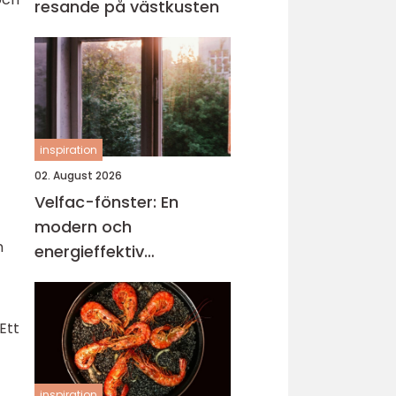
resande på västkusten
inspiration
02. August 2026
Velfac-fönster: En
modern och
n
energieffektiv
fönsterlösning
Ett
inspiration