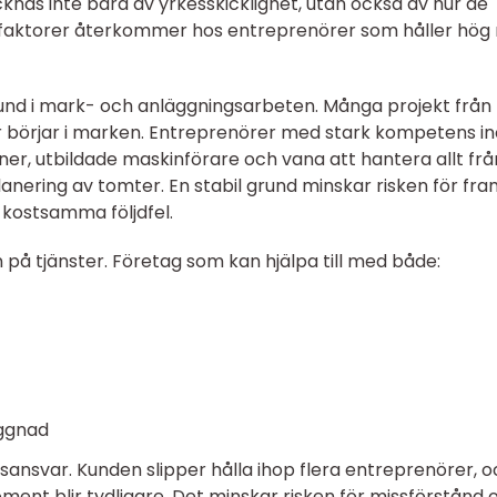
knas inte bara av yrkesskicklighet, utan också av hur de
a faktorer återkommer hos entreprenörer som håller hög 
grund i mark- och anläggningsarbeten. Många projekt från
der börjar i marken. Entreprenörer med stark kompetens i
r, utbildade maskinförare och vana att hantera allt frå
planering av tomter. En stabil grund minskar risken för fra
 kostsamma följdfel.
 på tjänster. Företag som kan hjälpa till med både:
yggnad
tsansvar. Kunden slipper hålla ihop flera entreprenörer, 
ent blir tydligare. Det minskar risken för missförstånd 