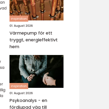
jan
 vad
inspiration
01. August 2026
Värmepump för ett
tryggt, energieffektivt
hem
r
ssa
er
inspiration
lig
01. August 2026
la
Psykoanalys - en
fördjupad väg till