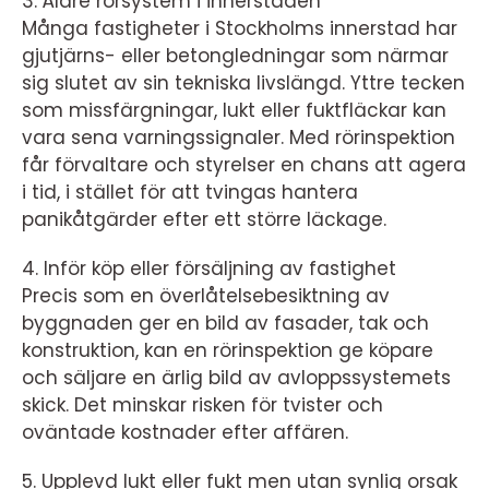
3. Äldre rörsystem i innerstaden
Många fastigheter i Stockholms innerstad har
gjutjärns- eller betongledningar som närmar
sig slutet av sin tekniska livslängd. Yttre tecken
som missfärgningar, lukt eller fuktfläckar kan
vara sena varningssignaler. Med rörinspektion
får förvaltare och styrelser en chans att agera
i tid, i stället för att tvingas hantera
panikåtgärder efter ett större läckage.
4. Inför köp eller försäljning av fastighet
Precis som en överlåtelsebesiktning av
byggnaden ger en bild av fasader, tak och
konstruktion, kan en rörinspektion ge köpare
och säljare en ärlig bild av avloppssystemets
skick. Det minskar risken för tvister och
oväntade kostnader efter affären.
5. Upplevd lukt eller fukt men utan synlig orsak