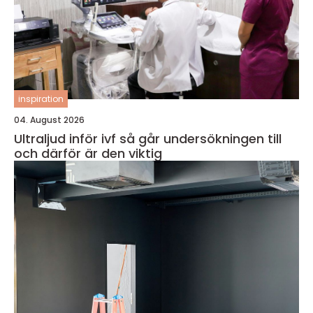
inspiration
04. August 2026
Ultraljud inför ivf så går undersökningen till
och därför är den viktig