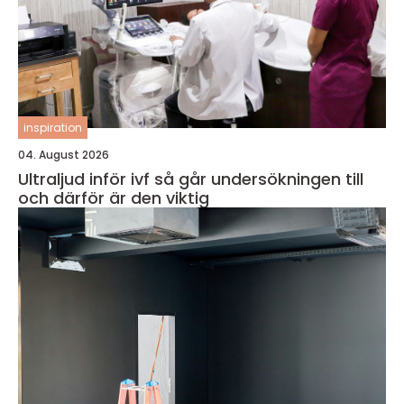
inspiration
04. August 2026
Ultraljud inför ivf så går undersökningen till
och därför är den viktig