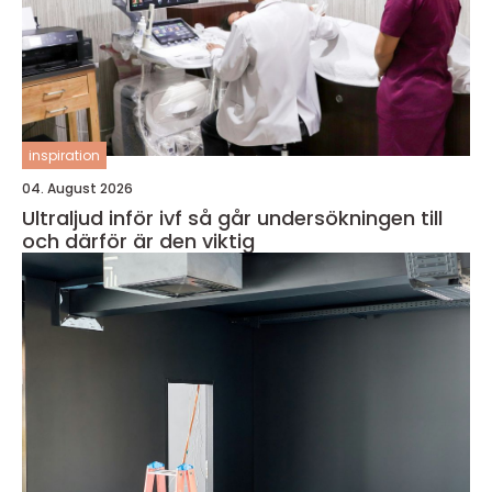
inspiration
04. August 2026
Ultraljud inför ivf så går undersökningen till
och därför är den viktig